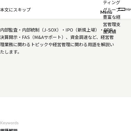
ティング
Glossary Of CPA
用語解説・関連コンテンツ
本文にスキップ
グループ –
Menu
豊富な経
営管理支
内部監査・内部統制（J-SOX）・IPO（新規上場）・BPR・
援実績
決算開示・FAS（M&Aサポート）、資金調達など、経営管
理業務に関わるトピックや経営管理に関わる用語を解説い
たします。
Keywords
用語解説