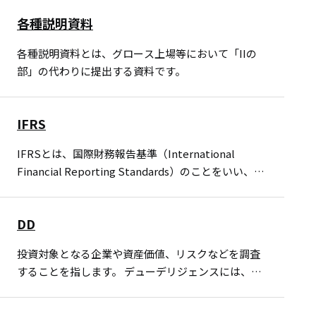
ース上場等において作成は義務付けられていません
各種説明資料
が、別途、…
各種説明資料とは、グロース上場等において「IIの
部」の代わりに提出する資料です。
IFRS
IFRSとは、国際財務報告基準（International
Financial Reporting Standards）のことをいい、グ
ローバルな基準ゆえ導入によって広く財務情報を提
供することが可能に…
DD
投資対象となる企業や資産価値、リスクなどを調査
することを指します。 デューデリジェンスには、組
織や財務活動の調査をするビジネスDD、財務内容な
どからリスクを把握する財務DD、法的なものをチェ