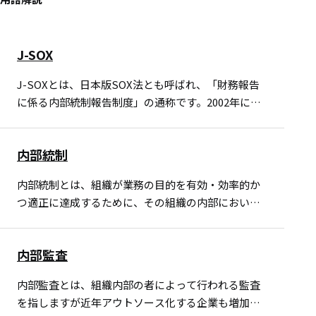
J-SOX
J-SOXとは、日本版SOX法とも呼ばれ、「財務報告
に係る内部統制報告制度」の通称です。2002年に制
定された米国SOX法（Sarbanes-Oxley Act of
2002）が元となり、日本におい…
内部統制
内部統制とは、組織が業務の目的を有効・効率的か
つ適正に達成するために、その組織の内部において
適用されるルールや業務プロセスを整備し運用する
ことをいいます。 また、日本における内部統制の報
内部監査
告制度をJ-S…
内部監査とは、組織内部の者によって行われる監査
を指しますが近年アウトソース化する企業も増加し