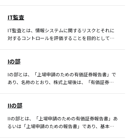
ています。 あくまで任意の監査であり、直接的に内
部監査を制度化した法令はなく、法令上の定義も存
IT監査
在しませんが、…
IT監査とは、情報システムに関するリスクとそれに
対するコントロールを評価することを目的としてお
り、法令上、独立した監査人が実施しなければなら
ない監査です。
Iの部
Iの部とは、「上場申請のための有価証券報告書」で
あり、名称のとおり、株式上場後は、「有価証券報
告書」として、毎期作成していくことになります。
また、上場時に財務局に届出を行う「有価証券届出
IIの部
書」のベースと…
IIの部とは、「上場申請のための有価証券報告書」あ
るいは「上場申請のための報告書」であり、基本的
に上場審査を受けるために作成する資料です。 グロ