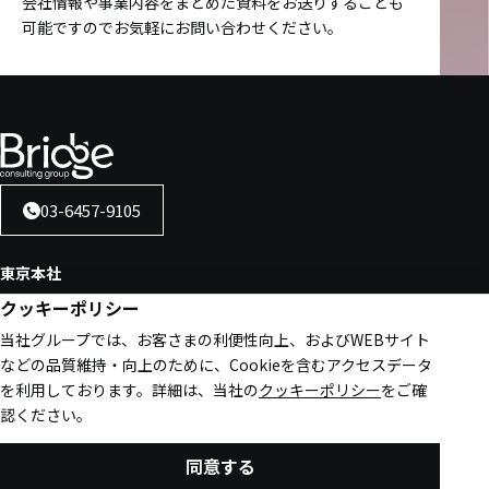
会社情報や事業内容をまとめた資料をお送りすることも
可能ですのでお気軽にお問い合わせください。
03-6457-9105
東京本社
クッキーポリシー
東京都港区虎ノ門4-1-40
江戸見坂森ビル 7階
当社グループでは、お客さまの利便性向上、およびWEBサイト
などの品質維持・向上のために、Cookieを含むアクセスデータ
大阪事務所
を利用しております。
詳細は、当社の
クッキーポリシー
をご確
大阪市北区大深町6番38号
認ください。
グラングリーン大阪 北館 JAM BASE 7階 JAM-STUDIO 707号室
お問い合わせ
同意する
名古屋事務所