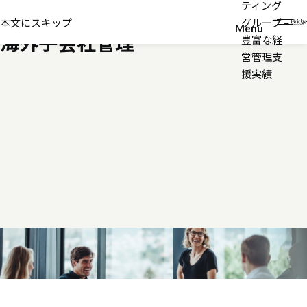
ティング
リスクマネジメント（内部監査・J-SOX）
本文にスキップ
グループ –
Menu
海外子会社管理
豊富な経
営管理支
援実績