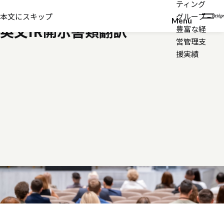
ティング
その他サービス
本文にスキップ
グループ –
Menu
英文IR開示書類翻訳
豊富な経
営管理支
援実績