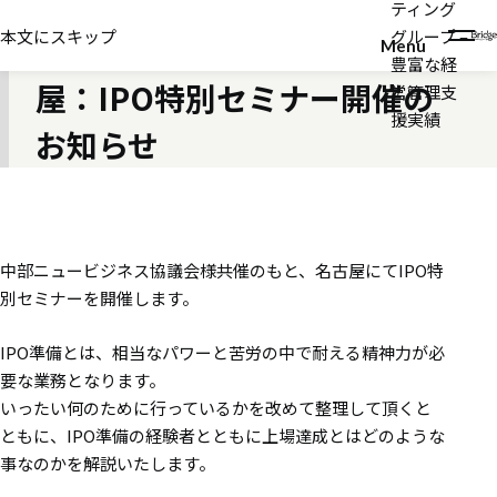
ティング
2019年10月16日
本文にスキップ
グループ –
11月14日(木)18:00～＠名古
Menu
豊富な経
屋：IPO特別セミナー開催の
営管理支
援実績
お知らせ
中部ニュービジネス協議会様共催のもと、名古屋にてIPO特
別セミナーを開催します。
IPO準備とは、相当なパワーと苦労の中で耐える精神力が必
要な業務となります。
いったい何のために行っているかを改めて整理して頂くと
ともに、IPO準備の経験者とともに上場達成とはどのような
事なのかを解説いたします。