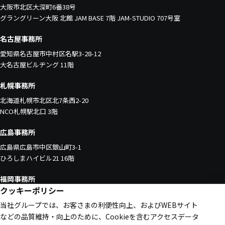
大阪市北区大深町6番38号
グラングリーン大阪 北館 JAM BASE 7階 JAM-STUDIO 707号室
名古屋事務所
愛知県名古屋市中村区名駅3-28-12
大名古屋ビルヂング 11階
札幌事務所
北海道札幌市北区北7条西2-20
NCO札幌駅北口 3階
広島事務所
広島県広島市中区銀山町3-1
ひろしまハイビル21 16階
福岡事務所
クッキーポリシー
福岡県福岡市中央区天神1-4-1
西日本新聞会館 16階
当社グループでは、お客さまの利便性向上、およびWEBサイト
などの品質維持・向上のために、Cookieを含むアクセスデータ