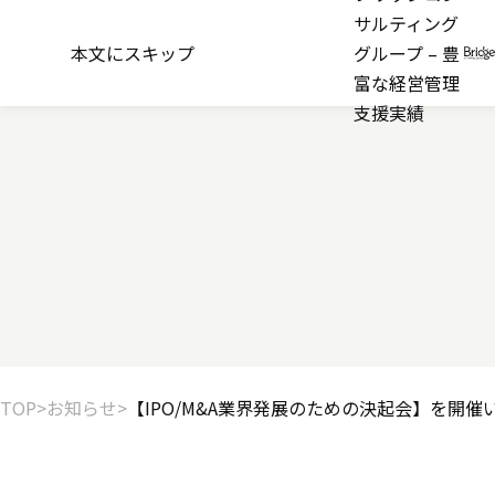
2022年08月30日
サルティング
【IPO/M&A業界発
本文にスキップ
グループ – 豊
富な経営管理
支援実績
TOP
お知らせ
【IPO/M&A業界発展のための決起会】を開催