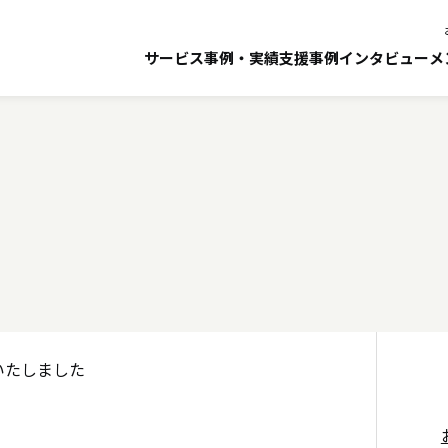
展のための決起会】を開催い
サービス
事例・実績
支援事例インタビュー
メ
いたしました