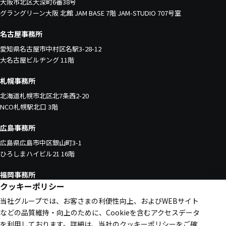
大阪市北区大深町6番38号
グラングリーン大阪 北館 JAM BASE 7階 JAM-STUDIO 707号室
名古屋事務所
愛知県名古屋市中村区名駅3-28-12
大名古屋ビルヂング 11階
札幌事務所
北海道札幌市北区北7条西2-20
NCO札幌駅北口 3階
広島事務所
広島県広島市中区銀山町3-1
ひろしまハイビル21 16階
福岡事務所
クッキーポリシー
福岡県福岡市中央区天神1-4-1
当社グループでは、お客さまの利便性向上、およびWEBサイト
西日本新聞会館 16階
などの品質維持・向上のために、Cookieを含むアクセスデータ
を利用しております。
詳細は、当社の
クッキーポリシー
をご確