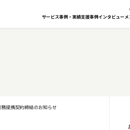
向けて、 G-FASと戦略的
サービス
事例・実績
支援事例インタビュー
メ
略的業務提携契約締結のお知らせ