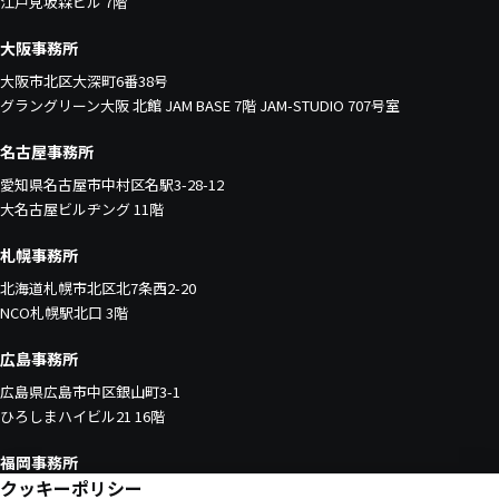
江戸見坂森ビル 7階
大阪事務所
大阪市北区大深町6番38号
グラングリーン大阪 北館 JAM BASE 7階 JAM-STUDIO 707号室
名古屋事務所
愛知県名古屋市中村区名駅3-28-12
大名古屋ビルヂング 11階
札幌事務所
北海道札幌市北区北7条西2-20
NCO札幌駅北口 3階
広島事務所
広島県広島市中区銀山町3-1
ひろしまハイビル21 16階
福岡事務所
クッキーポリシー
福岡県福岡市中央区天神1-4-1