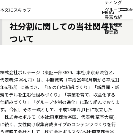
ティング
2016年10月20日
本文にスキップ
グループ –
株式会社ボルテージによる会
Menu
豊富な経
社分割に関しての当社関与に
営管理支
援実績
ついて
株式会社ボルテージ（東証一部3639、本社:東京都渋谷区、
代表者:津谷祐司）は、中期戦略（平成29年6月期から平成31
年6月期）に基づき、「15 の自律組織づくり」「新展開・新
規モデルを生む仕組みづくり」「事業を育て、収益化する
仕組みづくり」「グループ体制の進化」に取り組んでおりま
す。 今回、その一環として、平成28年7月1日に設立した
「株式会社ボルモ（本社:東京都渋谷区、代表者:草亭大樹)」
に続く、女性向け収集育成タイプのコンテンツづくりを行
う戦略子会社として「株式会社ボルスタ(本社:東京都渋谷