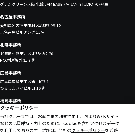
グラングリーン大阪 北館 JAM BASE 7階 JAM-STUDIO 707号室
名古屋事務所
愛知県名古屋市中村区名駅3-28-12
大名古屋ビルヂング 11階
札幌事務所
北海道札幌市北区北7条西2-20
NCO札幌駅北口 3階
広島事務所
広島県広島市中区銀山町3-1
ひろしまハイビル21 16階
福岡事務所
クッキーポリシー
福岡県福岡市中央区天神1-4-1
当社グループでは、お客さまの利便性向上、およびWEBサイト
西日本新聞会館 16階
などの品質維持・向上のために、Cookieを含むアクセスデータ
を利用しております。
詳細は、当社の
クッキーポリシー
をご確