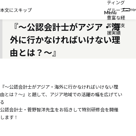
ティング
2016年07月05日
本文にスキップ
グループ –
特別研修会を開催します！
Menu
豊富な経
『～公認会計士がアジア・海
営管理支
援実績
外に行かなければいけない理
由とは？～』
『～公認会計士がアジア・海外に行かなければいけない理
由とは？～』と題して、アジア地域での活躍の幅を広げてい
る
公認会計士・菅野智洋先生をお招きして特別研修会を開催
します！