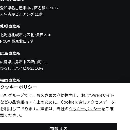
愛知県名古屋市中村区名駅3-28-12
大名古屋ビルヂング 11階
札幌事務所
北海道札幌市北区北7条西2-20
NCO札幌駅北口 3階
広島事務所
広島県広島市中区銀山町3-1
ひろしまハイビル21 16階
福岡事務所
クッキーポリシー
福岡県福岡市中央区天神1-4-1
当社グループでは、お客さまの利便性向上、およびWEBサイト
西日本新聞会館 16階
などの品質維持・向上のために、Cookieを含むアクセスデータ
を利用しております。
詳細は、当社の
クッキーポリシー
をご確
認ください。
お問い合わせ
同意する