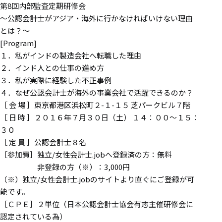
第8回内部監査定期研修会
～公認会計士がアジア・海外に行かなければいけない理由
とは？～
[Program]
１．私がインドの製造会社へ転職した理由
２．インド人との仕事の進め方
３．私が実際に経験した不正事例
４．なぜ公認会計士が海外の事業会社で活躍できるのか？
［ 会 場 ］東京都港区浜松町２-１-１５ 芝パークビル７階
［ 日 時 ］２０１６年７月３０日（土） １４：００～１５：
３０
［ 定 員 ］公認会計士８名
［参加費］独立/女性会計士.jobへ登録済の方：無料
非登録の方（※）：3,000円
（※）独立/女性会計士.jobのサイトより直ぐにご登録が可
能です。
［ＣＰＥ］２単位（日本公認会計士協会有志主催研修会に
認定されている為）