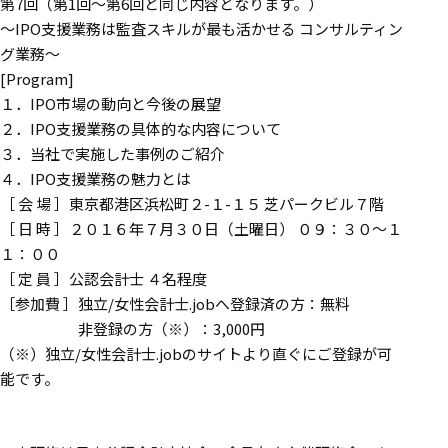
第7回（第1回～第6回と同じ内容となります。）
～IPO支援業務は監査スキルが最も活かせる コンサルティン
グ業務～
[Program]
１．IPO市場の動向と今後の展望
２．IPO支援業務の具体的な内容について
３．当社で実施した事例のご紹介
４．IPO支援業務の魅力とは
［ 会 場 ］東京都港区浜松町２-１-１５ 芝パークビル７階
［ 日 時 ］２０１６年７月３０日（土曜日） ０９：３０～１
１：００
［ 定 員 ］公認会計士 ４名程度
［参加費 ］独立/女性会計士.jobへ登録済の方：無料
非登録の方（※）：3,000円
（※）独立/女性会計士.jobのサイトより直ぐにご登録が可
能です。