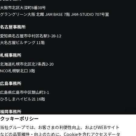
大阪市北区大深町6番38号
グラングリーン大阪 北館 JAM BASE 7階 JAM-STUDIO 707号室
名古屋事務所
愛知県名古屋市中村区名駅3-28-12
大名古屋ビルヂング 11階
札幌事務所
北海道札幌市北区北7条西2-20
NCO札幌駅北口 3階
広島事務所
広島県広島市中区銀山町3-1
ひろしまハイビル21 16階
福岡事務所
クッキーポリシー
福岡県福岡市中央区天神1-4-1
当社グループでは、お客さまの利便性向上、およびWEBサイト
西日本新聞会館 16階
などの品質維持・向上のために、Cookieを含むアクセスデータ