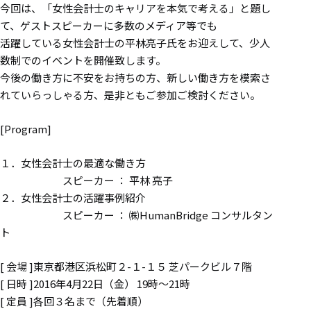
今回は、「女性会計士のキャリアを本気で考える」と題し
て、ゲストスピーカーに多数のメディア等でも
活躍している女性会計士の平林亮子氏をお迎えして、少人
数制でのイベントを開催致します。
今後の働き方に不安をお持ちの方、新しい働き方を模索さ
れていらっしゃる方、是非ともご参加ご検討ください。
[Program]
１．女性会計士の最適な働き方
スピーカー ： 平林 亮子
２．女性会計士の活躍事例紹介
スピーカー ： ㈱HumanBridge コンサルタン
ト
[ 会場 ]東京都港区浜松町２-１-１５ 芝パークビル７階
[ 日時 ]2016年4月22日（金） 19時～21時
[ 定員 ]各回３名まで（先着順）