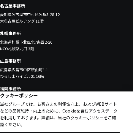
名古屋事務所
愛知県名古屋市中村区名駅3-28-12
大名古屋ビルヂング 11階
札幌事務所
北海道札幌市北区北7条西2-20
NCO札幌駅北口 3階
広島事務所
広島県広島市中区銀山町3-1
ひろしまハイビル21 16階
福岡事務所
クッキーポリシー
福岡県福岡市中央区天神1-4-1
当社グループでは、お客さまの利便性向上、およびWEBサイト
西日本新聞会館 16階
などの品質維持・向上のために、Cookieを含むアクセスデータ
を利用しております。
詳細は、当社の
クッキーポリシー
をご確
認ください。