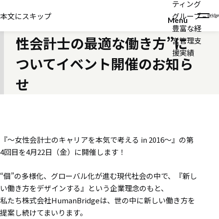
ティング
2016年04月14日
本文にスキップ
グループ –
【HumanBridge開催】“女
Menu
豊富な経
性会計士の最適な働き方”に
営管理支
援実績
ついてイベント開催のお知ら
せ
『～女性会計士のキャリアを本気で考える in 2016～』の第
4回目を4月22日（金）に開催します！
“個”の多様化、グローバル化が進む現代社会の中で、『新し
い働き方をデザインする』という企業理念のもと、
私たち株式会社HumanBridgeは、世の中に新しい働き方を
提案し続けてまいります。